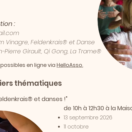
tion :
ail.com
m Vinagre, Feldenkrais® et Danse
-Pierre Girault, Qi Gong, La Trame®
possibles en ligne via
HelloAsso.
liers thématiques
eldenkrais® et danses !"
de 10h à 12h30 à la Mais
13 septembre 2026
11 octobre