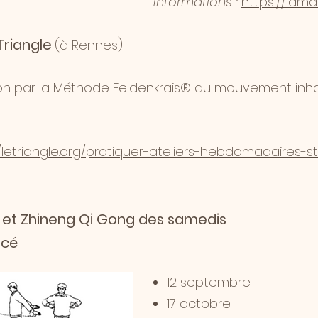
Informations :
https://lama
Triangle
(à Rennes)
ion par la Méthode Feldenkrais® du mouvement inh
//letriangle.org/pratiquer-ateliers-hebdomadaires-st
g et Zhineng Qi Gong des samedis
Pacé ​
​​12 septembre
17 octobre