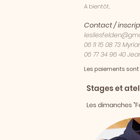
A bientôt,
Contact / inscrip
lesilesfelden@gm
​0
6 11 15 08 73
Myria
06 77 34 96 40
Jean
Les paiements sont 
Stages et ate
Les dimanches "F