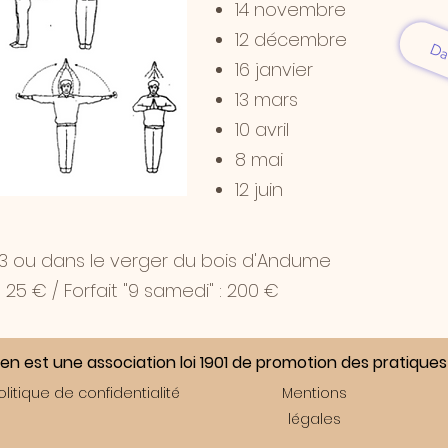
14 novembre
12 décembre
Da
16 janvier
13 mars
10 avril
8 mai
12 juin ​
 03 ou dans le verger du bois d'Andume
r: 25 € /
Forfait "9 samedi" : 200 €
lden est une association loi 1901 de promotion des pratiqu
olitique de confidentialité
Mentions
légales