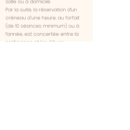
salle ou à domicile.
Par la suite, la réservation d’un
créneau d'une heure, au forfait
(de 10 séances minimum) ou à
l’année, est concertée entre la
praticienne et les élèves.
Pour un meilleur suivi, le nombre
d’élèves en ligne par cours
est limité à 12 personnes. par
cours.
PCM en ligne (prix par personne)
- 1ère séance : 11 € par personne
(+ frais de déplacement :
base 0,60 € par km aller-retour à