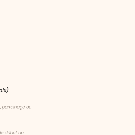
ix).
i, parrainage ou 
le début du 