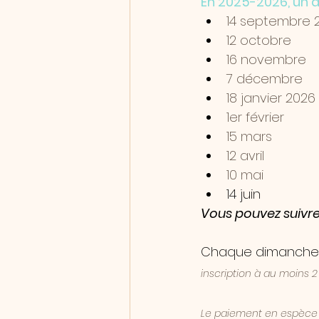
En 2025-2026, un d
14 septembre 
12 octobre
16 novembre
7 décembre 
18 janvier 2026
1er février 
15 mars
12 avril
10 mai
14 juin
Vous pouvez suivre 
Chaque dimanche 
inscription à au moins 
Le paiement en espèce o