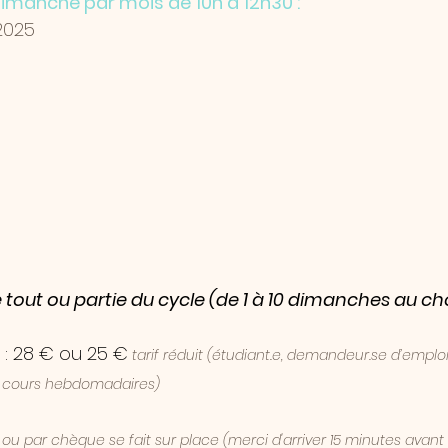
imanche par mois de 10h à 12h30 :
2025
tout ou partie du cycle (de 1 à 10 dimanches au cho
: 28 € ou 25 €
 tarif réduit (étudiant.e, 
demandeur.se
 d’emplo
2 cours hebdomadaires) 
u par chèque se fait sur place (merci d'arriver 15 minutes avant 