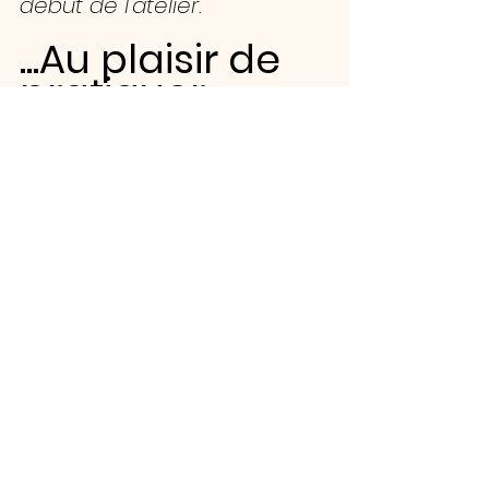
début de l'atelier.
...Au plaisir de 
pratiquer 
ensemble!
Voir tout
Posts récents